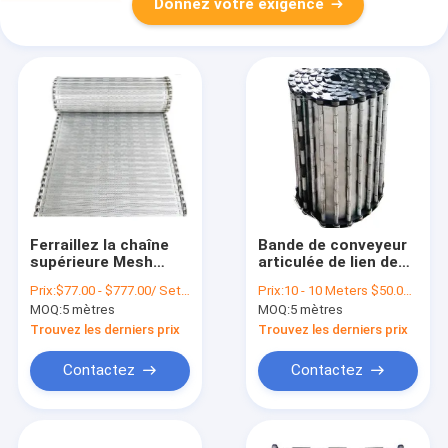
Donnez votre exigence
Ferraillez la chaîne
Bande de conveyeur
supérieure Mesh
articulée de lien de
Conveyor Belt
plat à chaînes de
Prix:
$77.00 - $777.00/ Set|1 Set/Sets(Min. Order)
Prix:
10 - 10 Meters $50.00， 11 - 19 Meters $48.00， >=20 Meters $46.00
System de lamelle
lamelle d'acier
MOQ:
5 mètres
MOQ:
5 mètres
pour l'usine
inoxydable pour la
puce
Trouvez les derniers prix
Trouvez les derniers prix
Contactez
Contactez