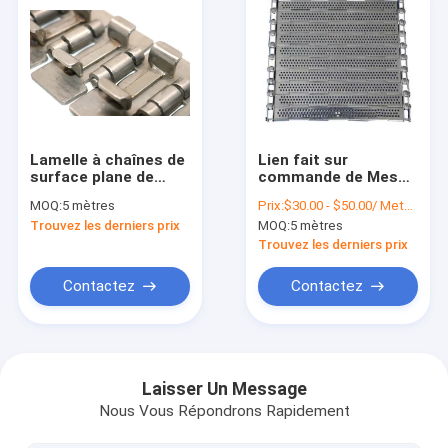
Lamelle à chaînes de
Lien fait sur
surface plane de
commande de Mesh
rouleau conduit de
Belt Plate Slat
MOQ:
5 mètres
Prix:
$30.00 - $50.00/ Meter|2 Meter/Meters(Min. Order)
l'acier inoxydable 302
Conveyor de chaîne
Trouvez les derniers prix
MOQ:
5 mètres
pour le traitement
d'acier inoxydable
des denrées
Trouvez les derniers prix
alimentaires des
produits alimentaires
Contactez
Contactez
Aperçu
Produits
Laisser Un Message
Nous Vous Répondrons Rapidement
A propos de nous