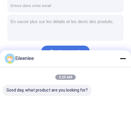
Visite d'usine
Contrôle de la qualité
Contact
nouvelles
Continuer
Tous les cas
Eileenlee
Nos Catégories
2:25 AM
Ceinture de maille d'acier inoxydable
Good day, what product are you looking for?
Grillage en spirale
Treillis métallique haute température
Nourriture Mesh Belt
Ceinture de maille
Grillage en spirale
Treillis métall