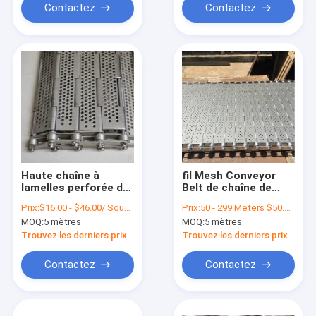
Contactez
Contactez
Haute chaîne à
fil Mesh Conveyor
lamelles perforée de
Belt de chaîne de
plat de bande de
lamelle d'acier
Prix:
$16.00 - $46.00/ Square Meter|10 Square Meter/Square Meters(Min. Order)
Prix:
50 - 299 Meters $50.00， 300 - 999 Meters $46.00， >=1000 Meters $42.00
conveyeur d'acier
inoxydable de 110V
MOQ:
5 mètres
MOQ:
5 mètres
inoxydable de charge
220V
Trouvez les derniers prix
Trouvez les derniers prix
Contactez
Contactez