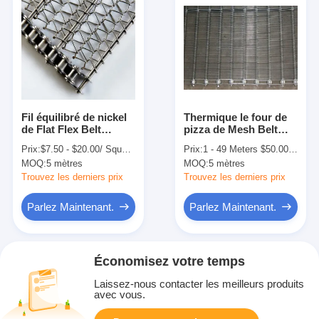
Fil équilibré de nickel
Thermique le four de
de Flat Flex Belt
pizza de Mesh Belt
80Micron de garde de
Eye Link For de fil de
Prix:
$7.50 - $20.00/ Square Meter|30 Square Meter/Square Meters(Min. Order)
Prix:
1 - 49 Meters $50.00， 50 - 999 Meters $45.50， >=1000 Meters $30.00
convoyeur d'armure
l'acier inoxydable 316
MOQ:
5 mètres
MOQ:
5 mètres
de la résistance 304
Trouvez les derniers prix
Trouvez les derniers prix
Parlez Maintenant.
Parlez Maintenant.
Économisez votre temps
Laissez-nous contacter les meilleurs produits
avec vous.