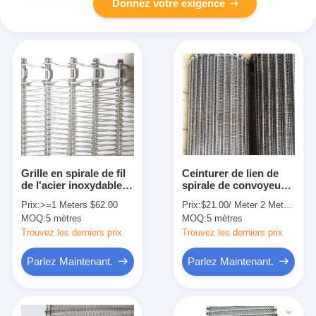
Donnez votre exigence
Grille en spirale de fil
Ceinturer de lien de
de l'acier inoxydable
spirale de convoyeur
SS304 Flex Belt plat
d'acier inoxydable
Prix:
>=1 Meters $62.00
Prix:
$21.00/ Meter 2 Meters(Min. Order)
pour le convoyeur
d'ODM Mesh Steel
MOQ:
5 mètres
MOQ:
5 mètres
Trouvez les derniers prix
Trouvez les derniers prix
Parlez Maintenant.
Parlez Maintenant.