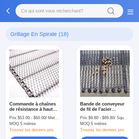
Grillage En Spirale
(18)
Commande à chaînes
Bande de conveyeur
de résistance à hautes
de fil de l'acier
températures Flex Belt
inoxydable 304 Mesh
Prix:
$53.00 - $60.00/ Meter|10 Meter/Meters(Min. Order)
Prix:
$9.80 - $89.80/ Square Meter|10 Square Meter/Square Meters(Min. Order)
Wire Mesh plat pour le
For Dryer Furnace
MOQ:
5 mètres
MOQ:
5 mètres
convoyeur
Conveyor
Trouvez les derniers prix
Trouvez les derniers prix