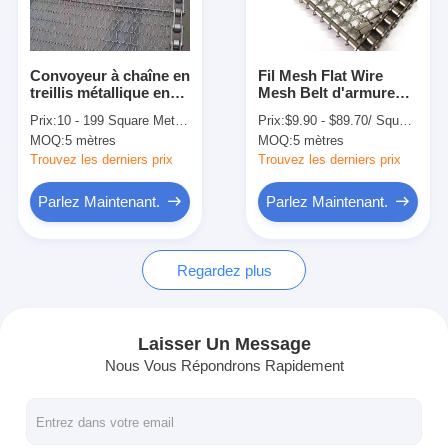
Visite d'usine
Contrôle de la qualité
Convoyeur à chaîne en
Fil Mesh Flat Wire
treillis métallique en
Mesh Belt d'armure
Contact
spirale à armure toile
toile de solides
Prix:
10 - 199 Square Meters $23.00 >=200 Square Meters $18.00
Prix:
$9.90 - $89.70/ Square Meter|1 Square Meter/Square Meters(Min. Order)
SS601
solubles 304 pour les
MOQ:
5 mètres
MOQ:
5 mètres
écrous secs rôtissant
nouvelles
la machine
Trouvez les derniers prix
Trouvez les derniers prix
Tous les cas
Parlez Maintenant.
Parlez Maintenant.
Regardez plus
Ceinture de maille d'acier inoxydable
Grillage en spirale
Laisser Un Message
Nous Vous Répondrons Rapidement
Treillis métallique haute température
Nourriture Mesh Belt