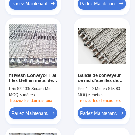
Parlez Maintenant.
Parlez Maintenant.
fil Mesh Conveyor Flat
Bande de conveyeur
Flex Belt en métal de
de nid d'abeilles de
400mm 500mm avec la
ceinture de fil d'acier
Prix:
$22.99/ Square Meter 50 Square Meters(Min. Order)
Prix:
1 - 9 Meters $15.80， 10 - 99 Meters $14.80， >=100 Meters $13.80
chaîne
inoxydable en métal
MOQ:
5 mètres
MOQ:
5 mètres
d'OEM
Trouvez les derniers prix
Trouvez les derniers prix
Parlez Maintenant.
Parlez Maintenant.