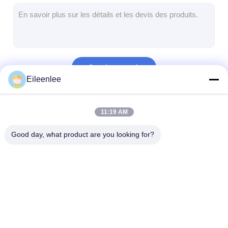
Bande transporteuse en nid d'abeille
Plat de chaîne de convoyeur
Mesh Belt photovoltaïque solaire
Continuer
Chaîne Mesh Belt
Eileenlee
Ceinture en spirale de congélateur
Nos Catégories
11:19 AM
Oven Conveyor Belt
Good day, what product are you looking for?
Ceinture de maille
Grillage en spirale
Treillis métalli
d'acier inoxydable
haute températ