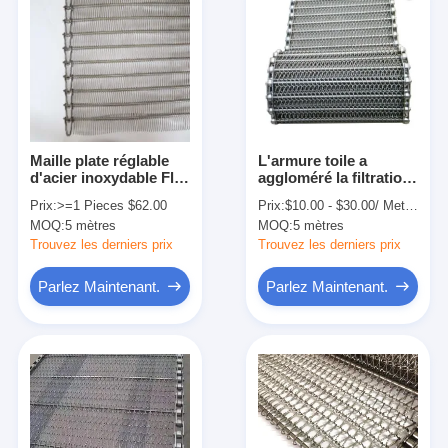
Maille plate réglable
L'armure toile a
d'acier inoxydable Flex
aggloméré la filtration
Belt Conveyor
Mesh Conveyor Belt
Prix:
>=1 Pieces $62.00
Prix:
$10.00 - $30.00/ Meter|100 Meter/Meters(Min. Order)
Sintered Wire
d'acier inoxydable
MOQ:
5 mètres
MOQ:
5 mètres
Trouvez les derniers prix
Trouvez les derniers prix
Parlez Maintenant.
Parlez Maintenant.
Aperçu
Produits
A propos de nous