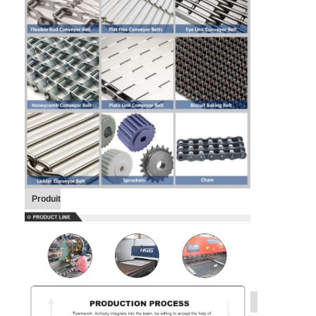
Bande transporteuse en nid d'abeille
Plat de chaîne de convoyeur
Mesh Belt photovoltaïque solaire
Chaîne Mesh Belt
Ceinture en spirale de congélateur
Oven Conveyor Belt
Produit