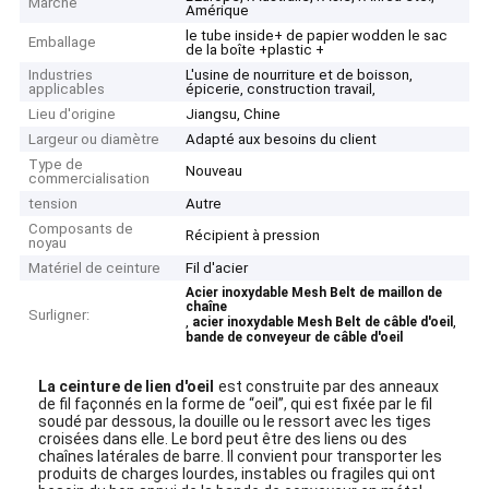
Marché
Amérique
le tube inside+ de papier wodden le sac
Emballage
de la boîte +plastic +
Industries
L'usine de nourriture et de boisson,
applicables
épicerie, construction travail,
Lieu d'origine
Jiangsu, Chine
Largeur ou diamètre
Adapté aux besoins du client
Type de
Nouveau
commercialisation
tension
Autre
Composants de
Récipient à pression
noyau
Matériel de ceinture
Fil d'acier
Acier inoxydable Mesh Belt de maillon de
chaîne
Surligner:
,
,
acier inoxydable Mesh Belt de câble d'oeil
bande de conveyeur de câble d'oeil
La ceinture de lien d'oeil
est construite par des anneaux
de fil façonnés en la forme de “oeil”, qui est fixée par le fil
soudé par dessous, la douille ou le ressort avec les tiges
croisées dans elle. Le bord peut être des liens ou des
chaînes latérales de barre. Il convient pour transporter les
produits de charges lourdes, instables ou fragiles qui ont