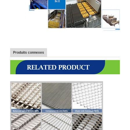
Visite d'usine
Contrôle de la qualité
Contact
nouvelles
Produits connexes
Tous les cas
Ceinture de maille d'acier inoxydable
Grillage en spirale
Treillis métallique haute température
Nourriture Mesh Belt