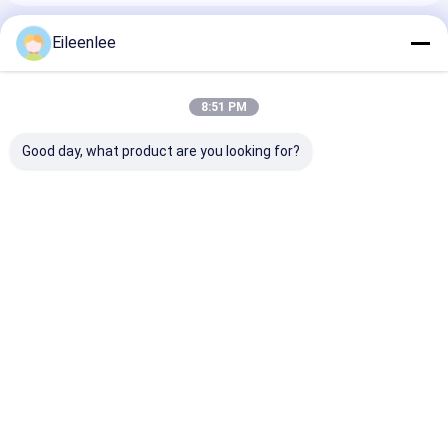
Produits Recommandés
Eileenlee
8:51 PM
Good day, what product are you looking for?
Fil Mesh Belt d'acier
La catégorie
grillage de Mes
inoxydable/ceinture
comestible Diamond
Temperature
Mesh Belt /Wire de
Mesh Steel Mesh
Resistant Chai
fil/bande de
couvre la bande de
fil 316l plat
conveyeur
conveyeur pour le
Meilleur prix
Meilleur prix
Meilleur p
four
Aperçu
Au sujet de
Contactez-
Desktop
nous
nous
Site
Plan du site
Privacy Policy
Qualité
Ceinture de maille d'acier inoxydable
Usine De