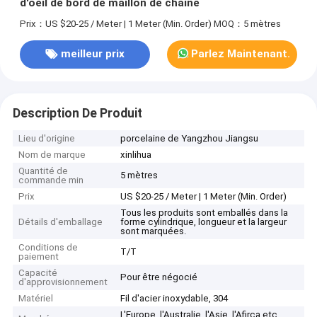
d'oeil de bord de maillon de chaîne
Prix：US $20-25 / Meter | 1 Meter (Min. Order)
MOQ：5 mètres
meilleur prix
Parlez Maintenant.
Description De Produit
Lieu d'origine
porcelaine de Yangzhou Jiangsu
Nom de marque
xinlihua
Quantité de
5 mètres
commande min
Prix
US $20-25 / Meter | 1 Meter (Min. Order)
Tous les produits sont emballés dans la
Détails d'emballage
forme cylindrique, longueur et la largeur
sont marquées.
Conditions de
T/T
paiement
Capacité
Pour être négocié
d'approvisionnement
Matériel
Fil d'acier inoxydable, 304
L'Europe, l'Australie, l'Asie, l'Afirca etc.,