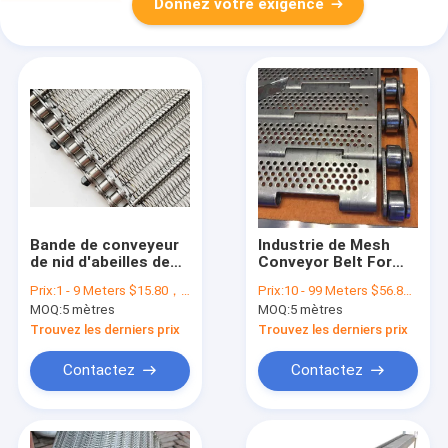
Donnez votre exigence
Bande de conveyeur
Industrie de Mesh
de nid d'abeilles de
Conveyor Belt For
ceinture de fil d'acier
Chip de fil de plat à
Prix:
1 - 9 Meters $15.80， 10 - 99 Meters $14.80， >=100 Meters $13.80
Prix:
10 - 99 Meters $56.80， 100 - 999 Meters $47.60， >=1000 Meters $25.20
inoxydable en métal
chaînes en métal
MOQ:
5 mètres
MOQ:
5 mètres
d'OEM
d'acier inoxydable
Trouvez les derniers prix
Trouvez les derniers prix
Contactez
Contactez