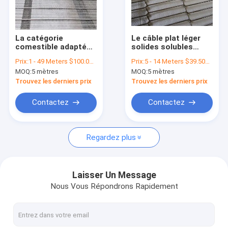
Visite d'usine
Contrôle de la qualité
La catégorie
Le câble plat léger
comestible adaptée
solides solubles
Contact
aux besoins du client
câblent le traitement
Prix:
1 - 49 Meters $100.00， 50 - 99 Meters $95.00， >=100 Meters $90.00
Prix:
5 - 14 Meters $39.50， 15 - 29 Meters $36.50， 30 - 99 Meters $28.60， >=100 Meters $23.80
304 solides solubles
de Mesh Conveyor
MOQ:
5 mètres
MOQ:
5 mètres
câblent le lien de
Belt For Food
nouvelles
Mesh Conveyor Belt
Trouvez les derniers prix
Trouvez les derniers prix
Metal Chain
Tous les cas
Contactez
Contactez
Regardez plus
Ceinture de maille d'acier inoxydable
Grillage en spirale
Laisser Un Message
Nous Vous Répondrons Rapidement
Treillis métallique haute température
Nourriture Mesh Belt