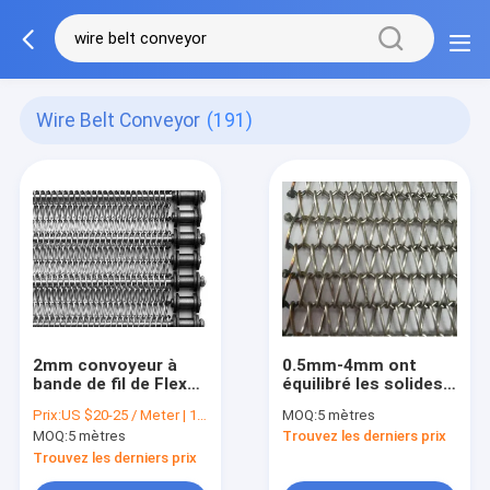
Wire Belt Conveyor
(191)
2mm convoyeur à
0.5mm-4mm ont
bande de fil de Flex
équilibré les solides
Conveyor Belt Food
solubles en spirale
Prix:
US $20-25 / Meter | 1 Meter (Min. Order)
MOQ:
5 mètres
Grade de 316
câblent le four tunnel
MOQ:
5 mètres
Trouvez les derniers prix
appartements
de Mesh Belt
Conveyor For Bakery
Trouvez les derniers prix