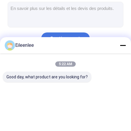
Bande transporteuse en nid d'abeille
Plat de chaîne de convoyeur
Mesh Belt photovoltaïque solaire
Continuer
Chaîne Mesh Belt
Eileenlee
Ceinture en spirale de congélateur
Nos Catégories
5:22 AM
Oven Conveyor Belt
Good day, what product are you looking for?
Ceinture de maille
Grillage en spirale
Treillis métall
d'acier inoxydable
haute tempéra