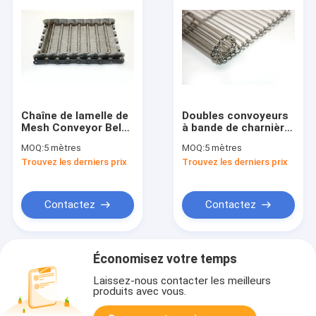
Chaîne de lamelle de
Doubles convoyeurs
Mesh Conveyor Belt
à bande de charnière
solides solubles de
d'acier inoxydable de
MOQ:
5 mètres
MOQ:
5 mètres
fil de rouleau conduit
chaîne équilibrée
Trouvez les derniers prix
Trouvez les derniers prix
avec l'attachement
pour une maille plus
sèche
Contactez
Contactez
Économisez votre temps
Laissez-nous contacter les meilleurs
produits avec vous.