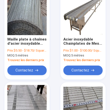
Maille plate à chaînes
Acier inoxydable
d'acier inoxydable
Chainplates de Mesh
Flex Belt Metal Belt
Conveyor Belt 316 de
Prix:
$5.50 - $18.70/ Square Meter|1 Square Meter/Square Meters(Min. Order)
Prix:
$1.00 - $100.00/ Square Meter|10 Square Meter/Square Meters(Min. Order)
Conveyor de Tiande
fil d'OEM
MOQ:
5 mètres
MOQ:
5 mètres
Trouvez les derniers prix
Trouvez les derniers prix
Contactez
Contactez
Aperçu
Produits
A propos de nous