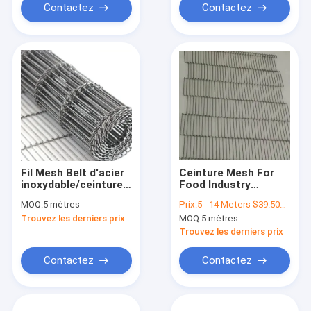
Contactez
Contactez
Fil Mesh Belt d'acier
Ceinture Mesh For
inoxydable/ceinture
Food Industry
Mesh Belt /Wire de
Conveyor de fil
MOQ:
5 mètres
Prix:
5 - 14 Meters $39.50， 15 - 29 Meters $36.50， 30 - 99 Meters $28.60， >=100 Meters $23.80
fil/bande de
d'acier inoxydable
Trouvez les derniers prix
MOQ:
5 mètres
conveyeur
d'enrobeuse
Trouvez les derniers prix
Contactez
Contactez