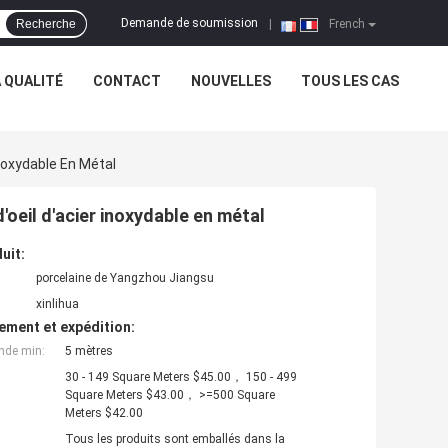
Demande de soumission
Recherche
|
French
 QUALITÉ
CONTACT
NOUVELLES
TOUS LES CAS
Inoxydable En Métal
'oeil d'acier inoxydable en métal
uit:
porcelaine de Yangzhou Jiangsu
xinlihua
ement et expédition:
nde min:
5 mètres
30 - 149 Square Meters $45.00， 150 - 499
Square Meters $43.00， >=500 Square
Meters $42.00
Tous les produits sont emballés dans la