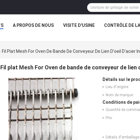
TS
A PROPOS DE NOUS
VISITE D'USINE
CONTRÔLE DE LA
Fil Plat Mesh For Oven De Bande De Conveyeur De Lien D'oeil D'acier 
Fil plat Mesh For Oven de bande de conveyeur de lien d
Détails sur le prod
Lieu d'origine:
Nom de marque:
Conditions de pai
Quantité de comma
Prix:
Détails d'emballage: