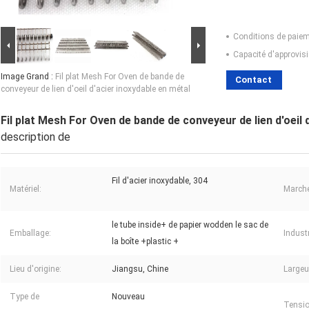
Conditions de paiem
Capacité d'approvis
Image Grand :
Fil plat Mesh For Oven de bande de
Contact
conveyeur de lien d'oeil d'acier inoxydable en métal
Fil plat Mesh For Oven de bande de conveyeur de lien d'oeil 
description de
Fil d'acier inoxydable, 304
Matériel:
Marché
le tube inside+ de papier wodden le sac de
Emballage:
Industr
la boîte +plastic +
Lieu d'origine:
Jiangsu, Chine
Largeu
Type de
Nouveau
Tensio