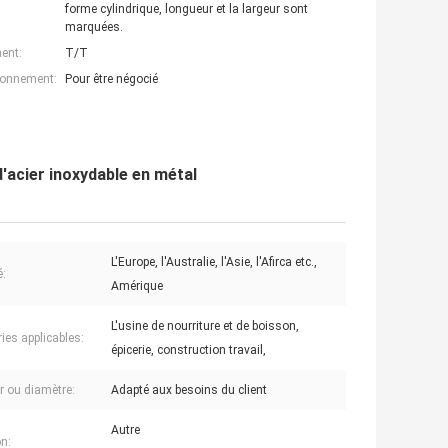
forme cylindrique, longueur et la largeur sont
marquées.
ent:
T/T
ionnement:
Pour être négocié
d'acier inoxydable en métal
L'Europe, l'Australie, l'Asie, l'Afirca etc.,
:
Amérique
L'usine de nourriture et de boisson,
ies applicables:
épicerie, construction travail,
r ou diamètre:
Adapté aux besoins du client
Autre
n: