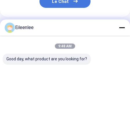
Le Chat
Produits Recommandés
Eileenlee
9:48 AM
Good day, what product are you looking for?
Bande de conveyeur
Acier inoxydable de
Fil équilibré de
de nid d'abeilles de
bande de conveyeur
de Flat Flex Be
ceinture de fil d'acier
de séchage de
80Micron de g
inoxydable en métal
grillage en spirale
de convoyeur
d'OEM
d'arachide d'écrous
d'armure
Meilleur prix
Meilleur prix
Meilleur p
Aperçu
Au sujet de
Contactez-
Desktop
nous
nous
Site