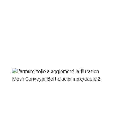
Visite d'usine
Contrôle de la qualité
Contact
nouvelles
Tous les cas
Ceinture de maille d'acier inoxydable
Grillage en spirale
Treillis métallique haute température
Nourriture Mesh Belt