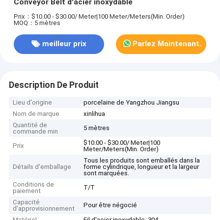
Conveyor Belt d'acier inoxydable
Prix：$10.00 - $30.00/ Meter|100 Meter/Meters(Min. Order)
MOQ：5 mètres
meilleur prix
Parlez Maintenant.
Description De Produit
Lieu d'origine
porcelaine de Yangzhou Jiangsu
Nom de marque
xinlihua
Quantité de
5 mètres
commande min
$10.00 - $30.00/ Meter|100
Prix
Meter/Meters(Min. Order)
Tous les produits sont emballés dans la
Détails d'emballage
forme cylindrique, longueur et la largeur
sont marquées.
Conditions de
T/T
paiement
Capacité
Pour être négocié
d'approvisionnement
Matériel
Fil d'acier inoxydable, 304