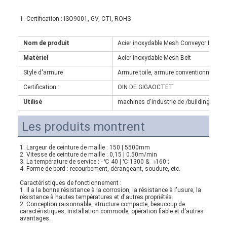
1. 
Certification : ISO9001, GV, CTI, ROHS
Nom de produit
Acier inoxydable Mesh Conveyor Belt en
Matériel
Acier inoxydable Mesh Belt
Style d'armure
Armure toile, armure conventionnelle, a
Certification :
OIN DE GIGAOCTET
Utilisé
machines d'industrie de /building d'indu
Les produits montrent
1. 
Largeur de ceinture de maille : 150 | 5500mm
2. Vitesse de ceinture de maille : 0,15 | 0.50m/min
3. La température de service : - ℃ 40 | ℃ 1300 &ා160 ;
4. Forme de bord : recourbement, dérangeant, soudure, etc.
Caractéristiques de fonctionnement :
1. Il a la bonne résistance à la corrosion, la résistance à l'usure, la 
résistance à hautes températures et d'autres propriétés.
2. Conception raisonnable, structure compacte, beaucoup de 
caractéristiques, installation commode, opération fiable et d'autres 
avantages.