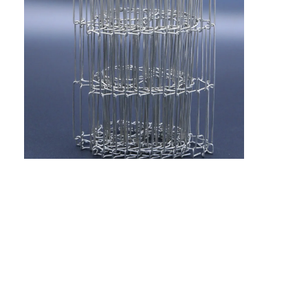
Visite d'usine
Contrôle de la qualité
Contact
nouvelles
Tous les cas
Ceinture de maille d'acier inoxydable
Grillage en spirale
Treillis métallique haute température
Nourriture Mesh Belt