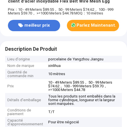
client d'acier inoxydable Flex Belt Wire Mesh Egg
Prix：10 - 49 Meters $89.55， 50 - 99 Meters $74.62， 100 - 999
Meters $59.70， >=1000 Meters $44.78
MOQ：10 mètres
meilleur prix
Parlez Maintenant.
Description De Produit
Lieu d'origine
porcelaine de Yangzhou Jiangsu
Nom de marque
xinlihua
Quantité de
10 mètres
commande min
10 - 49 Meters $89.55， 50 - 99 Meters
Prix
$74.62， 100 - 999 Meters $59.70，
>=1000 Meters $44.78
Tous les produits sont emballés dans la
Détails d'emballage
forme cylindrique, longueur et la largeur
sont marquées.
Conditions de
T/T
paiement
Capacité
Pour être négocié
d'approvisionnement