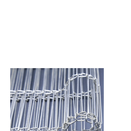
Bande transporteuse en nid d'abeille
Plat de chaîne de convoyeur
Mesh Belt photovoltaïque solaire
Chaîne Mesh Belt
Ceinture en spirale de congélateur
Oven Conveyor Belt