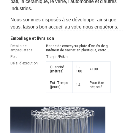
bâti, la céramique, le verre, l'automobile et d'autres
industries.
Nous sommes disposés à se développer ainsi que
vous, faisons bon accueil au votre nous enquérons.
Emballage et livraison
Détails de
Bande de conveyeur plate d'oeufs de grillage de câble d'acier inoxydable :
empaquetage
Intérieur de sachet en plastique, carton ou cas en bois extérieurs ou adaptés aux besoins du client
Port
Tianjin/Pékin
Délai d'exécution :
Quantité
1 -
>100
(mètres)
100
Est. Temps
Pour être
14
(jours)
négocié
Aperçu
Produits
A propos de nous