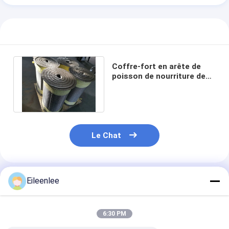
Coffre-fort en arête de
poisson de nourriture de
bande de conveyeur d'OEM
SS304
Le Chat
Eileenlee
Produits Recommandés
6:30 PM