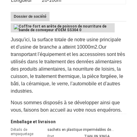
Longueur
20-100m
Visite d'usine
Dossier de société
Contrôle de la qualité
Contact
Jusqu'ici, la surface totale de notre usine principale
nouvelles
et d'usine de branche a atteint 10000m2.Our
transportant l'équipement et les accessoires sont très
Tous les cas
utilisés dans le traitement des denrées alimentaires
des produits alimentaires, la nourriture de loisirs, la
cuisson, le traitement thermique, la pièce forgéee, le
bâti, la céramique, le verre, l'automobile et d'autres
Ceinture de maille d'acier inoxydable
industries.
Grillage en spirale
Nous sommes disposés à se développer ainsi que
vous, faisons bon accueil au votre nous enquérons.
Treillis métallique haute température
Emballage et livraison
Nourriture Mesh Belt
Détails de
sachets en plastique imperméables de papier puis et boîte en bois en dehors puis de fixe par la ceinture en acier
empaquetage
Port
TIANJIN XINGANG