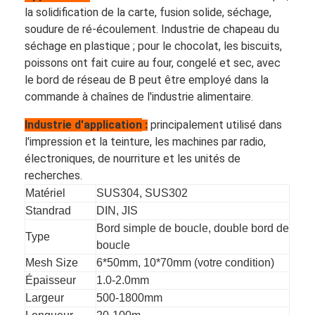
la solidification de la carte, fusion solide, séchage,
soudure de ré-écoulement. Industrie de chapeau du
séchage en plastique ; pour le chocolat, les biscuits,
poissons ont fait cuire au four, congelé et sec, avec
le bord de réseau de B peut être employé dans la
commande à chaînes de l'industrie alimentaire.
Industrie d'application
:
principalement utilisé dans
l'impression et la teinture, les machines par radio,
électroniques, de nourriture et les unités de
recherches.
Matériel
SUS304, SUS302
Standrad
DIN, JIS
Bord simple de boucle, double bord de
Aperçu
Type
boucle
Mesh Size
6*50mm, 10*70mm (votre condition)
Produits
Épaisseur
1.0-2.0mm
A propos de nous
Largeur
500-1800mm