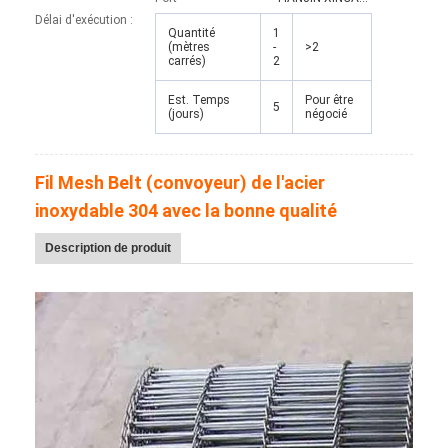
Bande transporteuse en nid d'abeille
Délai d'exécution :
Quantité
1
(mètres
-
>2
Plat de chaîne de convoyeur
carrés)
2
Mesh Belt photovoltaïque solaire
Est. Temps
Pour être
5
(jours)
négocié
Chaîne Mesh Belt
Fil Mesh Belt (convoyeur) de l'acier
Ceinture en spirale de congélateur
inoxydable 304 avec la bonne qualité
Oven Conveyor Belt
Description de produit