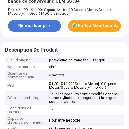
bande de conveyeur d'OEM SS304
Prix：$1.20 - $11.90/ Square Meter|10 Square Meter/Square
Meters(Min. Order)
MOQ：5 mètres
meilleur prix
Parlez Maintenant.
Description De Produit
Lieu d'origine
porcelaine de Yangzhou Jiangsu
Nom de marque
xinlihua
Quantité de
5 mètres
commande min
$1.20 - $11.90/ Square Meter|10 Square
Prix
Meter/Square Meters(Min. Order)
Tous les produits sont emballés dans la
Détails d'emballage
forme cylindrique, longueur et la largeur
sont marquées.
Conditions de
T/T
paiement
Capacité
Pour être négocié
d'approvisionnement
Matériel
Fil d'acier inoxydable, 304