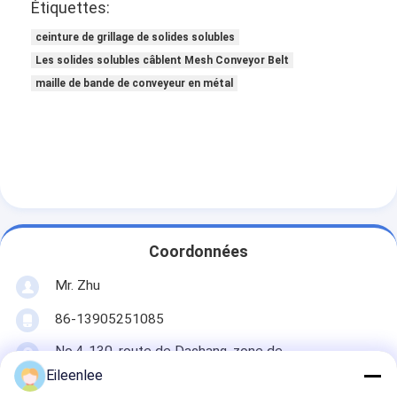
Étiquettes:
ceinture de grillage de solides solubles
Les solides solubles câblent Mesh Conveyor Belt
maille de bande de conveyeur en métal
Coordonnées
Mr. Zhu
86-13905251085
No.4-130, route de Dachang, zone de
développement économique de Jiangdu, Yangzhou,
Eileenlee
Jiangsu, Chine