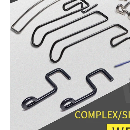
Bande transporteuse en nid d'abeille
Plat de chaîne de convoyeur
Mesh Belt photovoltaïque solaire
Chaîne Mesh Belt
Ceinture en spirale de congélateur
Oven Conveyor Belt