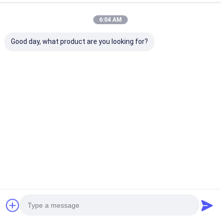
Parlez Maintenant.
6:04 AM
Good day, what product are you looking for?
B Oven Conveyor Belt
Customized d'acier inoxydable
de Yisen 304
Le Chat
Produits Recommandés