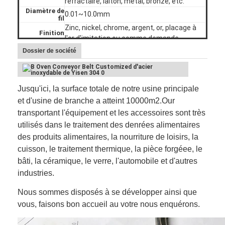
réfractaire, laiton, métal, bronze, etc.
Diamètre de
0.01~10.0mm
fil
Zinc, nickel, chrome, argent, or, placage à
Finition
l'or d'imitation ou comme demande
Styles des
Dossier de société
Comme exigences de clients
extrémités
Notre programme informatique peut vous
Charge
aider basé sur la conception de charge
Acceptable
OEM ET ODM
Jusqu'ici, la surface totale de notre usine principale
et d'usine de branche a atteint 10000m2.Our
transportant l'équipement et les accessoires sont très
utilisés dans le traitement des denrées alimentaires
des produits alimentaires, la nourriture de loisirs, la
cuisson, le traitement thermique, la pièce forgéee, le
bâti, la céramique, le verre, l'automobile et d'autres
industries.
Nous sommes disposés à se développer ainsi que
vous, faisons bon accueil au votre nous enquérons.