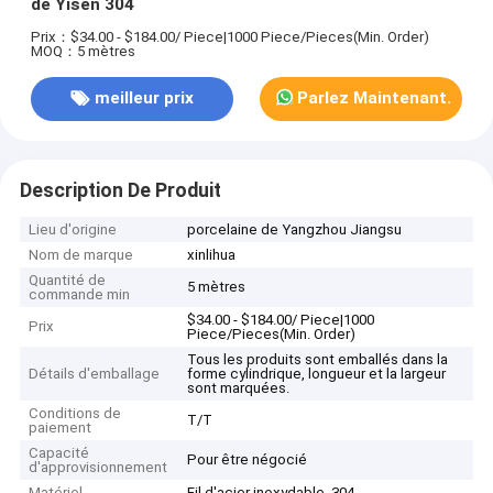
de Yisen 304
Prix：$34.00 - $184.00/ Piece|1000 Piece/Pieces(Min. Order)
MOQ：5 mètres
meilleur prix
Parlez Maintenant.
Description De Produit
Lieu d'origine
porcelaine de Yangzhou Jiangsu
Nom de marque
xinlihua
Quantité de
5 mètres
commande min
$34.00 - $184.00/ Piece|1000
Prix
Piece/Pieces(Min. Order)
Tous les produits sont emballés dans la
Détails d'emballage
forme cylindrique, longueur et la largeur
sont marquées.
Conditions de
T/T
paiement
Capacité
Pour être négocié
d'approvisionnement
Matériel
Fil d'acier inoxydable, 304