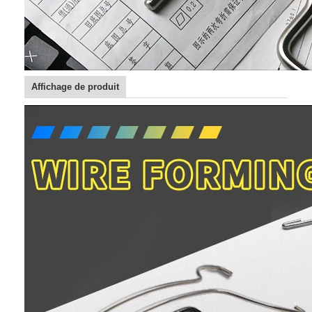
Visite d'usine
Contrôle de la qualité
Contact
Affichage de produit
nouvelles
Tous les cas
Ceinture de maille d'acier inoxydable
Grillage en spirale
Treillis métallique haute température
Nourriture Mesh Belt