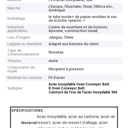
L'Europe, l'Australie, l'Asie, l'Afirca etc.,
Marché
Amérique
le tube inside+ de papier wodden le sac
Emballage
de la boîte +plastic +
Industries
L'usine de nourriture et de boisson,
applicables
épicerie, construction travail,
Lieu d'origine
Jiangsu, Chine
Largeur ou diamètre
Adapté aux besoins du client
Type de
Nouveau
commercialisation
Tension
Autre
Composants de
Récipient à pression
noyau
Matériel de ceinture
Fil d'acier
,
Acier inoxydable Oven Conveyor Belt
Surligner:
,
B Oven Conveyor Belt
Ceinture de four de l'acier inoxydable 304
SPÉCIFICATIONS :
Acier inoxydable, acier au carbone, acier de
ressort, acier de ressort d'alliage, acier
Matériel