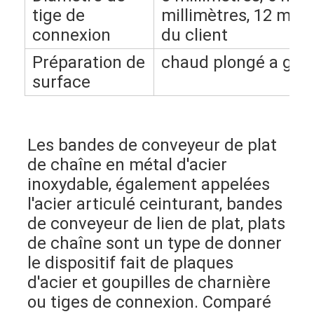
tige de
millimètres, 12 mil
connexion
du client
Préparation de
chaud plongé a galv
surface
Les bandes de conveyeur de plat 
de chaîne en métal d'acier 
inoxydable, également appelées 
l'acier articulé ceinturant, bandes 
de conveyeur de lien de plat, plats 
Aperçu
de chaîne sont un type de donner 
le dispositif fait de plaques 
Produits
d'acier et goupilles de charnière 
A propos de nous
ou tiges de connexion. Comparé 