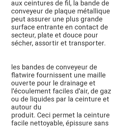
aux ceintures de fil, la bande de 
Visite d'usine
conveyeur de plaque métallique 
peut assurer une plus grande 
Contrôle de la qualité
surface entrante en contact de 
Contact
secteur, plate et douce pour 
sécher, assortir et transporter.
nouvelles
Tous les cas
les bandes de conveyeur de 
flatwire fournissent une maille 
Ceinture de maille d'acier inoxydable
ouverte pour le drainage et 
l'écoulement faciles d'air, de gaz 
Grillage en spirale
ou de liquides par la ceinture et 
autour du
Treillis métallique haute température
produit. Ceci permet la ceinture 
Nourriture Mesh Belt
facile nettoyable, épissure sans 