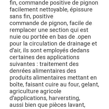
fin, commande positive de pignon 
Bande transporteuse en nid d'abeille
facilement nettoyable, épissure 
Plat de chaîne de convoyeur
sans fin, positive
commande de pignon, facile de 
Mesh Belt photovoltaïque solaire
remplacer une section qui est 
Chaîne Mesh Belt
nuie ou portée en bas de .open 
pour la circulation de drainage et 
Ceinture en spirale de congélateur
d'air, ils sont employés dedans
certaines des applications 
Oven Conveyor Belt
suivantes : traitement des 
denrées alimentaires des 
produits alimentaires mettant en 
boîte, faisant cuire au four, gelant, 
agriculture agricole 
d'applications, harversting,
aussi bien que pièces lavant, 