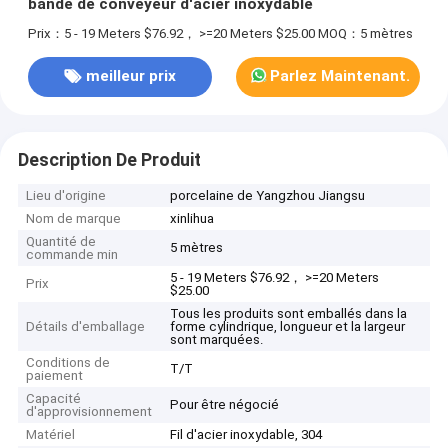
bande de conveyeur d'acier inoxydable
Prix：5 - 19 Meters $76.92， >=20 Meters $25.00
MOQ：5 mètres
meilleur prix
Parlez Maintenant.
Description De Produit
Lieu d'origine
porcelaine de Yangzhou Jiangsu
Nom de marque
xinlihua
Quantité de
5 mètres
commande min
5 - 19 Meters $76.92， >=20 Meters
Prix
$25.00
Tous les produits sont emballés dans la
Détails d'emballage
forme cylindrique, longueur et la largeur
sont marquées.
Conditions de
T/T
paiement
Capacité
Pour être négocié
d'approvisionnement
Matériel
Fil d'acier inoxydable, 304