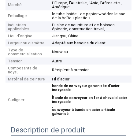
L'Europe, l'Australie, l'Asie, l'Afirca etc.,
Marché
Amérique
le tube inside+ de papier wodden le sac
Emballage
de la boîte +plastic +
Industries
L'usine de nourriture et de boisson,
applicables
épicerie, construction travail,
Lieu d'origine
Jiangsu, Chine
Largeur ou diamètre
Adapté aux besoins du client
Type de
Nouveau
commercialisation
Tension
Autre
Composants de
Récipient à pression
noyau
Matériel de ceinture
Fil d'acier
bande de conveyeur galvanisée d'acier
inoxydable
,
Bande de conveyeur en fer à cheval d'acier
Surligner:
inoxydable
,
convoyeur à bande en acier articulé
galvanisé
Description de produit