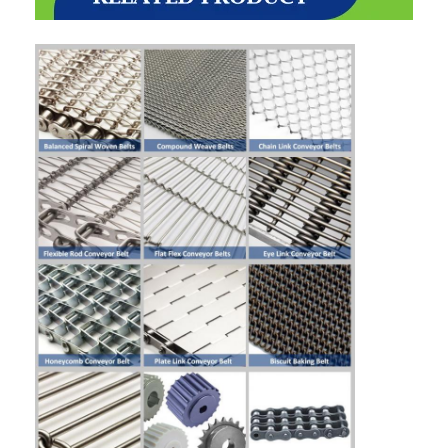
Visite d'usine
Contrôle de la qualité
Contact
nouvelles
Tous les cas
Ceinture de maille d'acier inoxydable
Grillage en spirale
Treillis métallique haute température
Nourriture Mesh Belt