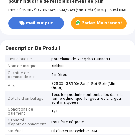
pour l'industrie de refroidissement de pain
Prix：$25.00 - $35.00/ Set|1 Set/Sets(Min. Order)
MOQ：5 mètres
meilleur prix
Parlez Maintenant.
Description De Produit
Lieu d'origine
porcelaine de Yangzhou Jiangsu
Nom de marque
xinlihua
Quantité de
5 mètres
commande min
$25.00 - $35.00/ Set|1 Set/Sets(Min.
Prix
Order)
Tous les produits sont emballés dans la
Détails d'emballage
forme cylindrique, longueur et la largeur
sont marquées.
Conditions de
T/T
paiement
Capacité
Pour être négocié
d'approvisionnement
Matériel
Fil d'acier inoxydable, 304