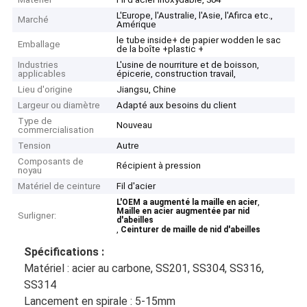
L'Europe, l'Australie, l'Asie, l'Afirca etc.,
Marché
Amérique
le tube inside+ de papier wodden le sac
Emballage
de la boîte +plastic +
Industries
L'usine de nourriture et de boisson,
applicables
épicerie, construction travail,
Lieu d'origine
Jiangsu, Chine
Largeur ou diamètre
Adapté aux besoins du client
Type de
Nouveau
commercialisation
Tension
Autre
Composants de
Récipient à pression
noyau
Matériel de ceinture
Fil d'acier
,
L'OEM a augmenté la maille en acier
Maille en acier augmentée par nid
Surligner:
d'abeilles
,
Ceinturer de maille de nid d'abeilles
Spécifications :
Matériel :
acier au carbone
,
SS201
,
SS304
,
SS316
,
SS314
Lancement en spirale :
5-15mm