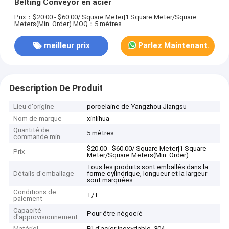
Belting Conveyor en acier
Prix：$20.00 - $60.00/ Square Meter|1 Square Meter/Square
Meters(Min. Order)
MOQ：5 mètres
meilleur prix
Parlez Maintenant.
Description De Produit
Lieu d'origine
porcelaine de Yangzhou Jiangsu
Nom de marque
xinlihua
Quantité de
5 mètres
commande min
$20.00 - $60.00/ Square Meter|1 Square
Prix
Meter/Square Meters(Min. Order)
Tous les produits sont emballés dans la
Détails d'emballage
forme cylindrique, longueur et la largeur
sont marquées.
Conditions de
T/T
paiement
Capacité
Pour être négocié
d'approvisionnement
Matériel
Fil d'acier inoxydable, 304