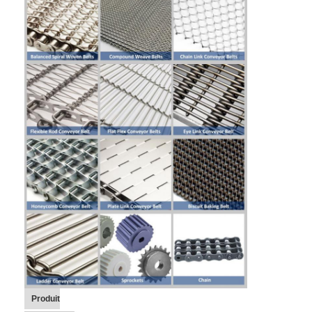
Bande transporteuse en nid d'abeille
Plat de chaîne de convoyeur
Mesh Belt photovoltaïque solaire
Chaîne Mesh Belt
Ceinture en spirale de congélateur
Oven Conveyor Belt
Produit