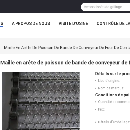
TS
A PROPOS DE NOUS
VISITE D'USINE
CONTRÔLE DE LA
Maille En Arête De Poisson De Bande De Conveyeur De Four De Cont
Maille en arête de poisson de bande de conveyeur de
Détails sur le prod
Lieu d'origine:
Nom de marque:
Conditions de pai
Quantité de comma
Prix:
Détails d'emballage: