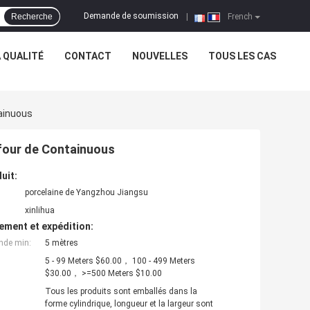
Demande de soumission
Recherche
|
French
 QUALITÉ
CONTACT
NOUVELLES
TOUS LES CAS
ainuous
 four de Containuous
uit:
porcelaine de Yangzhou Jiangsu
xinlihua
ement et expédition:
nde min:
5 mètres
5 - 99 Meters $60.00， 100 - 499 Meters
$30.00， >=500 Meters $10.00
Tous les produits sont emballés dans la
forme cylindrique, longueur et la largeur sont