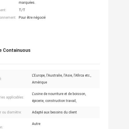
marquées.
ent:
T/T
ionnement:
Pour être négocié
de Containuous
L'Europe, l'Australie, l'Asie, l'Afirca etc.,
:
Amérique
L'usine de nourriture et de boisson,
ies applicables:
épicerie, construction travail,
r ou diamètre:
Adapté aux besoins du client
Autre
n: