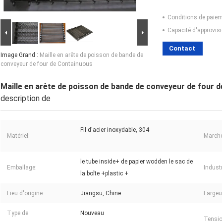
Conditions de paiem
Capacité d'approvis
Contact
Image Grand :
Maille en arête de poisson de bande de
conveyeur de four de Containuous
Maille en arête de poisson de bande de conveyeur de four 
description de
Fil d'acier inoxydable, 304
Matériel:
Marché
le tube inside+ de papier wodden le sac de
Emballage:
Industr
la boîte +plastic +
Lieu d'origine:
Jiangsu, Chine
Largeu
Type de
Nouveau
Tensio