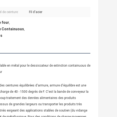
l de ceinture:
Fil d'acier
e four
,
e Containuous
,
us
ydable en métal pour le dessiccateur de extinction containuous de
ur
des ceintures équilibrées d'armure, armure d'équilibre est une 
harge de 40 - 1500 degrés de F. C'est la bande de conveyeur la 
oup traitement des denrées alimentaires des produits 
ssus de grandes largeurs ou transporter les produits très 
riés exigeant des applications stables de soutien (du vidange 
 et de métallurgique. Pour des conditions de charge moyennes 