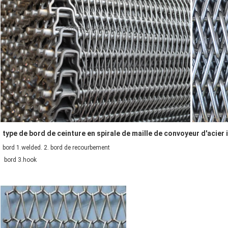
type de bord de 
ceinture en spirale de maille de convoyeur d'acier
bord 1.welded. 2. bord de recourbement
bord 3.hook