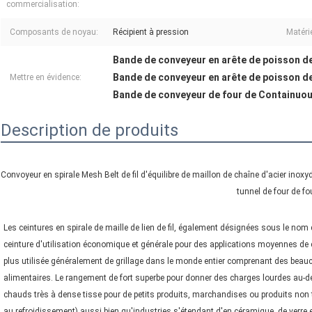
commercialisation:
Composants de noyau:
Récipient à pression
Matérie
Bande de conveyeur en arête de poisson d
Bande de conveyeur en arête de poisson d
Mettre en évidence:
Bande de conveyeur de four de Containuo
Description de produits
Convoyeur en spirale Mesh Belt de fil d'équilibre de maillon de chaîne d'acier inox
tunnel de four de fo
Les ceintures en spirale de maille de lien de fil, également désignées sous le nom 
ceinture d'utilisation économique et générale pour des applications moyennes de c
plus utilisée généralement de grillage dans le monde entier comprenant des beauc
alimentaires. Le rangement de fort superbe pour donner des charges lourdes au-de
chauds très à dense tisse pour de petits produits, marchandises ou produits non t
au refroidissement) aussi bien qu'industries s'étendant d'en céramique, de verre