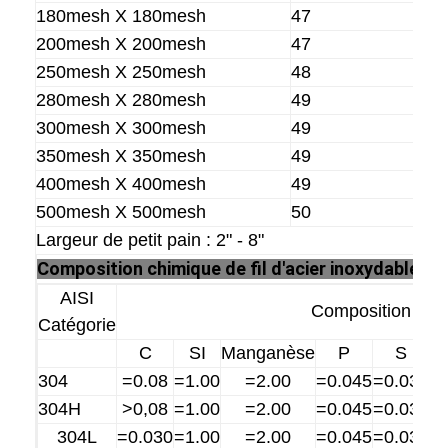
180mesh X 180mesh
47
Visite d'usine
200mesh X 200mesh
47
Contrôle de la qualité
250mesh X 250mesh
48
280mesh X 280mesh
49
Contact
300mesh X 300mesh
49
nouvelles
350mesh X 350mesh
49
400mesh X 400mesh
49
Tous les cas
500mesh X 500mesh
50
Largeur de petit pain : 2" - 8"
Composition chimique de fil d'acier inoxydable
:
Ceinture de maille d'acier inoxydable
AISI
Composition chi
Catégorie
Grillage en spirale
C
SI
Manganèse
P
S
Treillis métallique haute température
304
=0.08
=1.00
=2.00
=0.045
=0.030
8
304H
>0,08
=1.00
=2.00
=0.045
=0.030
8
Nourriture Mesh Belt
304L
=0.030
=1.00
=2.00
=0.045
=0.030
9