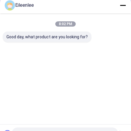
Produits Recommandés
Eileenlee
8:02 PM
Good day, what product are you looking for?
Panneau solaire
8 bande répulsive
Exclusion
tissé par noir Mesh
d'Architectural Mesh
architecturale
Kit For Architectural
Metal Panels For
200mm x 30m 
Bird Proofing
Bird de banquier de
Mesh Fencing 
pouce solides
For Bird de fil 
Meilleur prix
Meilleur prix
Meilleur p
solubles
panneau solai
Aperçu
Au sujet de
Contactez-
Desktop
nous
nous
Site
Plan du site
Privacy Policy
Qualité
Ceinture de maille d'acier inoxydable
Usine De
Chine.Copyright © 2025 Yangzhou Xinlihua Mesh Belt Factory. All
Rights Reserved.