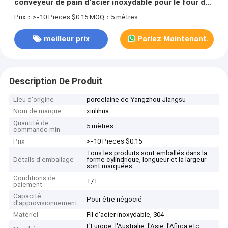
conveyeur de pain d'acier inoxydable pour le four de
cuisson
Prix：>=10 Pieces $0.15
MOQ：5 mètres
meilleur prix
Parlez Maintenant.
Description De Produit
Lieu d'origine
porcelaine de Yangzhou Jiangsu
Nom de marque
xinlihua
Quantité de
5 mètres
commande min
Prix
>=10 Pieces $0.15
Tous les produits sont emballés dans la
Détails d'emballage
forme cylindrique, longueur et la largeur
sont marquées.
Conditions de
T/T
paiement
Capacité
Pour être négocié
d'approvisionnement
Matériel
Fil d'acier inoxydable, 304
L'Europe, l'Australie, l'Asie, l'Afirca etc.,