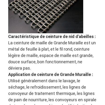
Visite d'usine
Contrôle de la qualité
Contact
nouvelles
Caractéristique de ceinture de nid d'abeilles :
La ceinture de maille de Grande Muraille est un
Tous les cas
métal de feuille à plat, et le fil rond, ceinture
légère de maille, espace de maille est grande,
douce surface, bon fonctionnement, ne
Ceinture de maille d'acier inoxydable
déviera pas.
Application de ceinture de Grande Muraille :
Grillage en spirale
Utilisé généralement dans le lavage, le
séchage, le refroidissement, les lignes de
Treillis métallique haute température
convoyeur de traitement thermique, les lignes
Nourriture Mesh Belt
de pain de nourriture, les convoyeurs en spirale