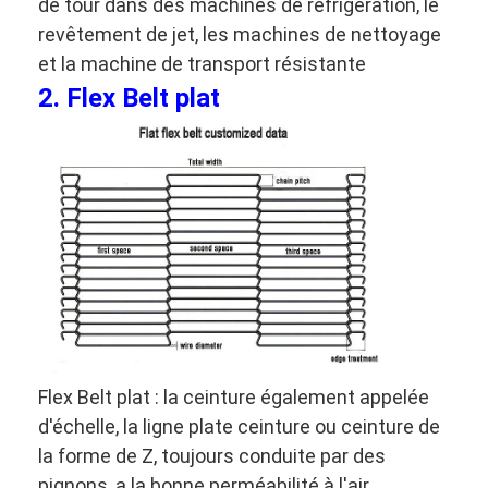
de tour dans des machines de réfrigération, le
Bande transporteuse en nid d'abeille
revêtement de jet, les machines de nettoyage
et la machine de transport résistante
Plat de chaîne de convoyeur
2.
Flex Belt plat
Mesh Belt photovoltaïque solaire
Chaîne Mesh Belt
Ceinture en spirale de congélateur
Oven Conveyor Belt
Flex Belt plat : la ceinture également appelée
d'échelle, la ligne plate ceinture ou ceinture de
la forme de Z, toujours conduite par des
pignons, a la bonne perméabilité à l'air,