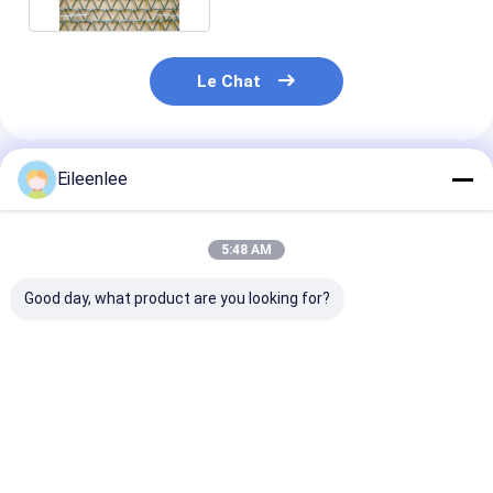
Le Chat
Eileenlee
Produits Recommandés
5:48 AM
Good day, what product are you looking for?
Panneau solaire
8 bande répulsive
Exclusion
tissé par noir Mesh
d'Architectural Mesh
architecturale
Kit For Architectural
Metal Panels For
200mm x 30m 
Bird Proofing
Bird de banquier de
Mesh Fencing 
pouce solides
For Bird de fil 
Meilleur prix
Meilleur prix
Meilleur p
solubles
panneau solai