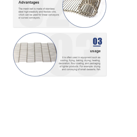
Visite d'usine
Contrôle de la qualité
Contact
nouvelles
Tous les cas
Ceinture de maille d'acier inoxydable
Grillage en spirale
Treillis métallique haute température
Nourriture Mesh Belt