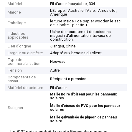
Matériel
Fil d'acier inoxydable, 304
L'Europe, l'Australie, l'Asie, l'Afirca etc.,
Marché
Amérique
le tube inside+ de papier wodden le sac
Emballage
de la boîte +plastic +
Usine de nourriture et de boissons,
Industries
magasin d'alimentation, travaux de
applicables
construction,
Lieu d'origine
Jiangsu, Chine
Largeur ou diamètre
Adapté aux besoins du client
Type de
Nouveau
commercialisation
Tension
Autre
Composants de
Récipient à pression
noyau
Matériel de ceinture
Fil d'acier
Maille noire d'oiseau pour les panneaux
solaires
,
Maille d'oiseau de PVC pour les panneaux
Surligner:
solaires
,
Maille galvanisée de pigeon de panneau
solaire
Le PVC noir a enduit la garde Fence de panneau