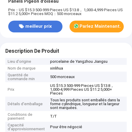
Panels Pigeon d'oiseau
Prix：US $15.3 500-999 Pieces US $13.8， 1,000-4,999 Pieces US
$11.2 5,000+ Pieces
MOQ：500 morceaux
meilleur prix
Parlez Maintenant.
Description De Produit
Lieu d'origine
porcelaine de Yangzhou Jiangsu
Nom de marque
xinlihua
Quantité de
500 morceaux
commande min
US $15.3 500-999 Pieces US $13.8，
Prix
1,000-4,999 Pieces US $11.2 5,000+
Pieces
Tous les produits sont emballés dans la
Détails d'emballage
forme cylindrique, longueur et la largeur
sont marquées.
Conditions de
T/T
paiement
Capacité
Pour être négocié
d'approvisionnement