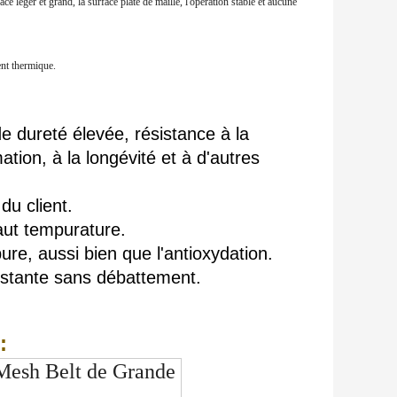
ace léger et grand, la surface plate de maille, l'opération stable et aucune
ent thermique.
de dureté élevée, résistance à la
ation, à la longévité et à d'autres
du client.
 haut tempurature.
ure, aussi bien que l'antioxydation.
constante sans débattement.
:
Mesh Belt de Grande