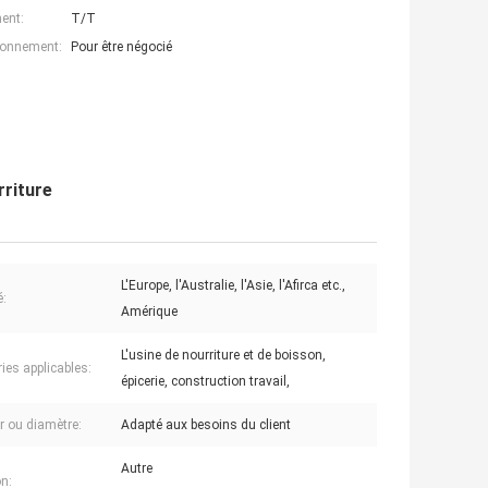
ent:
T/T
ionnement:
Pour être négocié
rriture
L'Europe, l'Australie, l'Asie, l'Afirca etc.,
:
Amérique
L'usine de nourriture et de boisson,
ies applicables:
épicerie, construction travail,
r ou diamètre:
Adapté aux besoins du client
Autre
n: