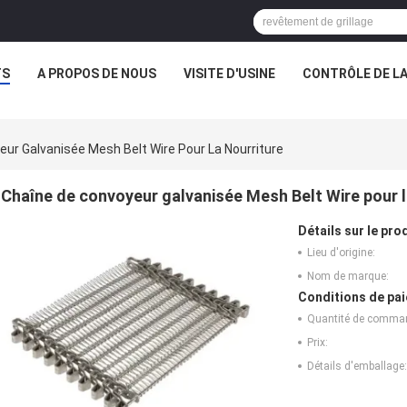
TS
A PROPOS DE NOUS
VISITE D'USINE
CONTRÔLE DE LA
ur Galvanisée Mesh Belt Wire Pour La Nourriture
Chaîne de convoyeur galvanisée Mesh Belt Wire pour l
Détails sur le prod
Lieu d'origine:
Nom de marque:
Conditions de pai
Quantité de comma
Prix:
Détails d'emballage: