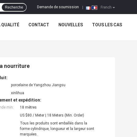
Demande de soumission
Recherche
|
French
 QUALITÉ
CONTACT
NOUVELLES
TOUS LES CAS
a nourriture
uit:
porcelaine de Yangzhou Jiangsu
xinlihua
ement et expédition:
nde min:
18 mètres
US $80 / Meter | 18 Meters (Min. Order)
Tous les produits sont emballés dans la
forme cylindrique, longueur et la largeur sont
marquées.