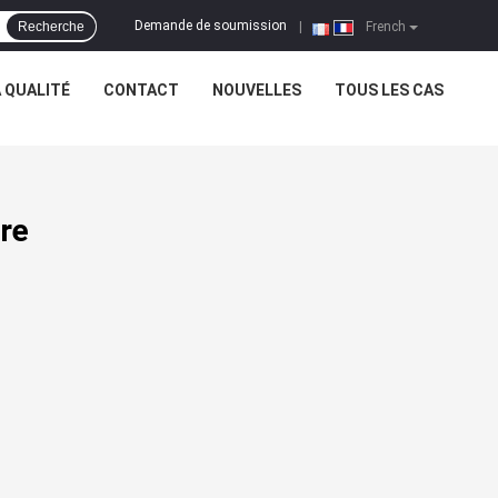
Demande de soumission
Recherche
|
French
 QUALITÉ
CONTACT
NOUVELLES
TOUS LES CAS
re