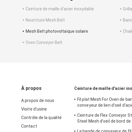
Ceinture de maille d'acier inoxydable
Grill
Nourriture Mesh Belt
Band
Mesh Belt photovoltaïque solaire
Chaî
Oven Conveyor Belt
À propos
Ceinture de maille d'acier in
Fil plat Mesh For Oven de ba
A propos de nous
conveyeur de lien d'oeil d'ac
Visite d'usine
en métal
Ceinture de Flex Conveyor S
Contrôle de la qualité
Steel Mesh d'oeil de bord de
Contact
chaîne
La bande de conveyeur de fil 