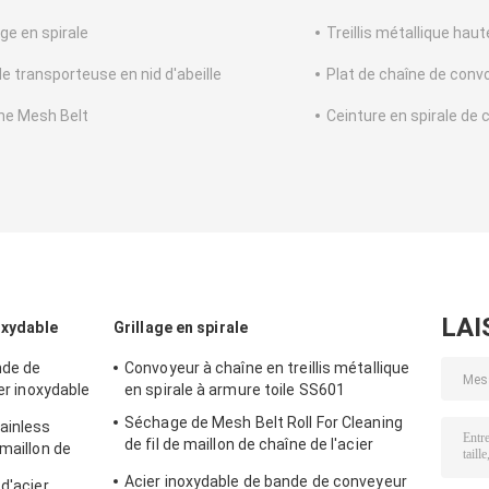
age en spirale
Treillis métallique ha
e transporteuse en nid d'abeille
Plat de chaîne de conv
ne Mesh Belt
Ceinture en spirale de 
LAI
oxydable
Grillage en spirale
nde de
Convoyeur à chaîne en treillis métallique
ier inoxydable
en spirale à armure toile SS601
Séchage de Mesh Belt Roll For Cleaning
tainless
de fil de maillon de chaîne de l'acier
 maillon de
inoxydable 304
Acier inoxydable de bande de conveyeur
d'acier