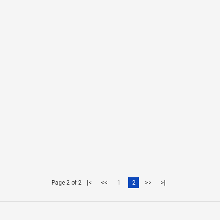
Page 2 of 2
|<
<<
1
2
>>
>|