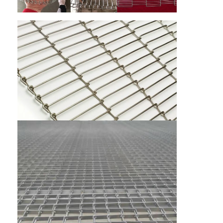
Bande transporteuse en nid d'abeille
Plat de chaîne de convoyeur
Mesh Belt photovoltaïque solaire
Chaîne Mesh Belt
Ceinture en spirale de congélateur
Oven Conveyor Belt