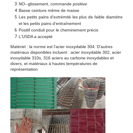
NO--glissement, commande positive
Visite d'usine
Basse ceinture même de masse
Les petits pains d'extrémité les plus de faible diamètre
Contrôle de la qualité
et les petits pains d'entraînement
Positif conduit pour le cheminement précis
Contact
L'USDA a accepté
nouvelles
Matériel :
la norme est l'acier inoxydable
304. D'autres
matériaux disponibles incluent :
acier inoxydable 302
, acier
inoxydable 310s,
316
aciers au carbone inoxydables et
Tous les cas
divers, et matériaux à hautes températures de
représentation.
Ceinture de maille d'acier inoxydable
Grillage en spirale
Treillis métallique haute température
Nourriture Mesh Belt