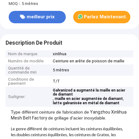
MOQ：5 mètres
meilleur prix
Parlez Maintenant.
Description De Produit
Nom de marque
xinlihua
Numéro de modèle
Ceinture en arête de poisson de maille
Quantité de
5 mètres
commande min
Conditions de
T/T
paiement
Galvanized a augmenté la maille en acier
de diamant
Surligner:
,
,
maille en acier augmentée de diamant
latte galvanisée en métal de diamant
Type différent ceinture de fabrication de
Yangzhou Xinlihua
Mesh Belt Factory
de grillage d'acier inoxydable.
Le genre différent de ceintures incluent les ceintures équilibrées,
les doubles ceintures équilibrées, les ceintures de Gratex, les