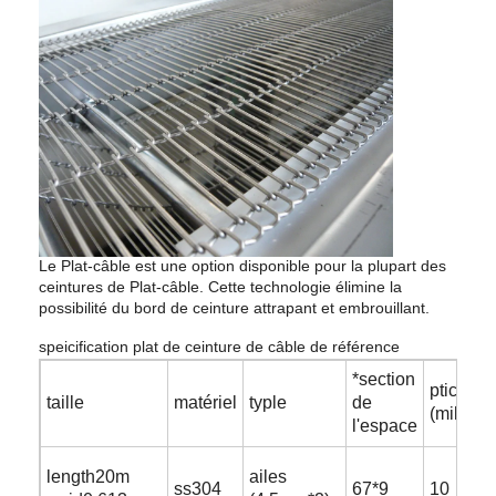
Le Plat-câble est une option disponible pour la plupart des
ceintures de Plat-câble. Cette technologie élimine la
possibilité du bord de ceinture attrapant et embrouillant.
speicification plat de ceinture de câble de référence
*section
ptich de 
taille
matériel
typle
de
(millimè
l'espace
length20m
ailes
ss304
67*9
10