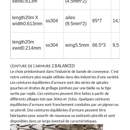
xwid0.613m
(4.5mm*2)
length20m X
ailes
ss304
85*7
14,5
width0.613mm
(9.5mm*2)
length20m
ss304
wing5.5mm
66.5*3
9,5
xwid0.214mm
L'
2.BALANCED
CEINTURE DE
ARMURE
Le choix prédominant dans l'industrie de bande de conveyeur. C'est
notre ceinture plus souple utilisée dans des industries d'une variété.
Les ceintures équilibrées d'armure sont des séries de spirales
gauches et droites de grillage jointives par une bielle ou la tige
sertie par replis. Ces ceintures peuvent être faites à partir de
différents alliages tels que 304ss et 316ss. Quelques ceintures
équilibrées d'armure sont franchement conduites par un pignon ou
un pinroll. Des ceintures équilibrées d'armure peuvent être
fabriquées pour assortir de nouveaux ou existants pinrolls et sont
disponibles dans un large éventail de caractéristiques