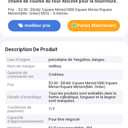
chaîne de courbe du tour AISI304 pour la nourriture
de refroidissement
Prix：$2.50 - $8.60/ Square Meter|1000 Square Meter/Square
Meters(Min. Order)
MOQ：5 mètres
meilleur prix
Parlez Maintenant.
Description De Produit
Lieu d'origine
porcelaine de Yangzhou Jiangsu
Nom de marque
xinlihua
Quantité de
5 mètres
commande min
$2.50 - $8.60/ Square Meter|1000 Square
Prix
Meter/Square Meters(Min. Order)
Tous les produits sont emballés dans la
Détails d'emballage
forme cylindrique, longueur et la largeur
sont marquées.
Conditions de
T/T
paiement
Capacité
Pour être négocié
d'approvisionnement
Matériel
Fil d'acier inoxydable, 304