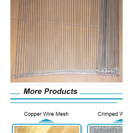
Bande transporteuse en nid d'abeille
Plat de chaîne de convoyeur
Mesh Belt photovoltaïque solaire
Chaîne Mesh Belt
Ceinture en spirale de congélateur
Oven Conveyor Belt