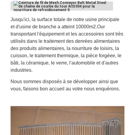
1,2
1,2
92 (base)
100 (cercle)
Visite d'usine
1,2
1,2
105 (base)
118 (cercle)
1,2
1,2
92 (base)
138 (cercle)
Contrôle de la qualité
Jusqu'ici, la surface totale de notre usine principale
1,2
1,2
158 (base)
158 (cercle)
et d'usine de branche a atteint 10000m2.Our
0,9
0,9
158 (base)
158 (cercle)
Contact
transportant l'équipement et les accessoires sont très
utilisés dans le traitement des denrées alimentaires
nouvelles
des produits alimentaires, la nourriture de loisirs, la
cuisson, le traitement thermique, la pièce forgéee, le
Tous les cas
bâti, la céramique, le verre, l'automobile et d'autres
industries.
Nous sommes disposés à se développer ainsi que
Ceinture de maille d'acier inoxydable
vous, faisons bon accueil au votre nous enquérons.
Grillage en spirale
Treillis métallique haute température
Nourriture Mesh Belt