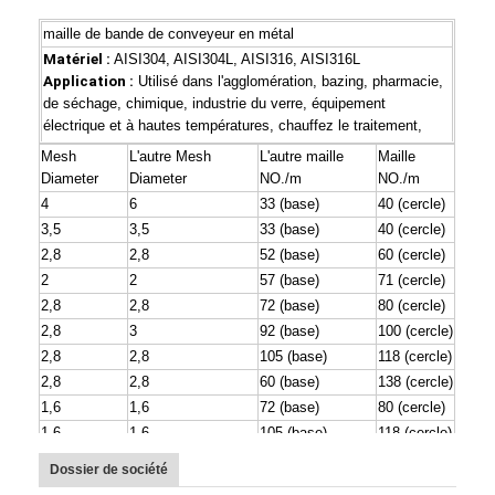
maille de bande de conveyeur en métal
Matériel :
AISI304, AISI304L, AISI316, AISI316L
Application :
Utilisé dans l'agglomération, bazing, pharmacie,
de séchage, chimique, industrie du verre, équipement
électrique et à hautes températures, chauffez le traitement,
l'industrie de la boulangerie de transit et traitement des denrées
Mesh
L'autre Mesh
L'autre maille
Maille
alimentaires des produits alimentaires, etc.
Diameter
Diameter
NO./m
NO./m
4
6
33 (base)
40 (cercle)
Méthode de tissage :
l'armure conventionnelle, armure
3,5
3,5
33 (base)
40 (cercle)
équilibrée, double armure équilibrée, tige a renforcé, armure
duplex
2,8
2,8
52 (base)
60 (cercle)
2
2
57 (base)
71 (cercle)
2,8
2,8
72 (base)
80 (cercle)
2,8
3
92 (base)
100 (cercle)
2,8
2,8
105 (base)
118 (cercle)
Aperçu
2,8
2,8
60 (base)
138 (cercle)
1,6
1,6
72 (base)
80 (cercle)
Produits
1,6
1,6
105 (base)
118 (cercle)
1,6
1,6
125 (base)
138 (cercle)
A propos de nous
Dossier de société
1,6
1,6
158 (base)
158 (cercle)