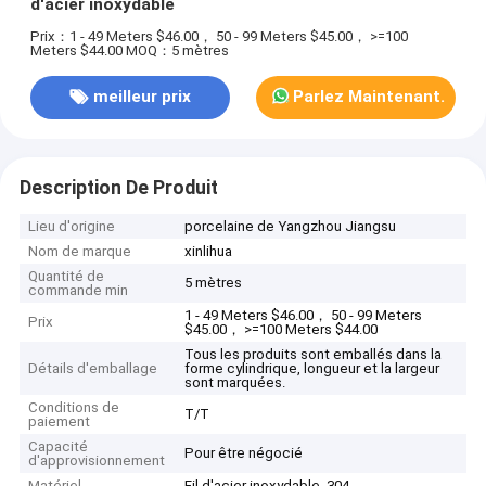
d'acier inoxydable
Prix：1 - 49 Meters $46.00， 50 - 99 Meters $45.00， >=100
Meters $44.00
MOQ：5 mètres
meilleur prix
Parlez Maintenant.
Description De Produit
Lieu d'origine
porcelaine de Yangzhou Jiangsu
Nom de marque
xinlihua
Quantité de
5 mètres
commande min
1 - 49 Meters $46.00， 50 - 99 Meters
Prix
$45.00， >=100 Meters $44.00
Tous les produits sont emballés dans la
Détails d'emballage
forme cylindrique, longueur et la largeur
sont marquées.
Conditions de
T/T
paiement
Capacité
Pour être négocié
d'approvisionnement
Matériel
Fil d'acier inoxydable, 304