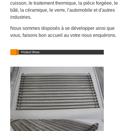
cuisson, le traitement thermique, la pièce forgéee, le
Visite d'usine
bâti, la céramique, le verre, l'automobile et d'autres
industries.
Contrôle de la qualité
Nous sommes disposés à se développer ainsi que
Contact
vous, faisons bon accueil au votre nous enquérons.
nouvelles
Tous les cas
Ceinture de maille d'acier inoxydable
Grillage en spirale
Treillis métallique haute température
Nourriture Mesh Belt