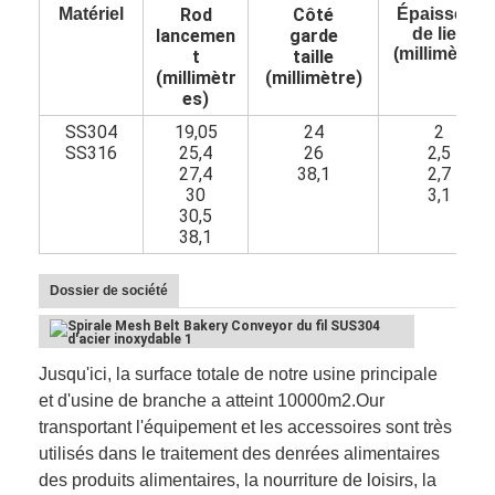
Matériel
Rod
Côté
Épaisseur
de lien
lancemen
garde
(millimètre)
t
taille
(millimètr
(millimètre)
es)
SS304
19,05
24
2
SS316
25,4
26
2,5
27,4
38,1
2,7
30
3,1
30,5
38,1
Dossier de société
Aperçu
Jusqu'ici, la surface totale de notre usine principale
et d'usine de branche a atteint 10000m2.Our
Produits
transportant l'équipement et les accessoires sont très
utilisés dans le traitement des denrées alimentaires
A propos de nous
des produits alimentaires, la nourriture de loisirs, la