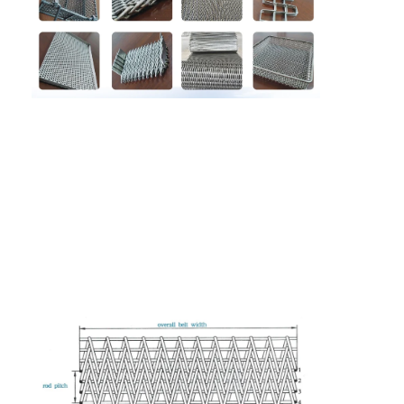
Visite d'usine
Contrôle de la qualité
Contact
nouvelles
Tous les cas
Ceinture de maille d'acier inoxydable
Grillage en spirale
Treillis métallique haute température
Nourriture Mesh Belt