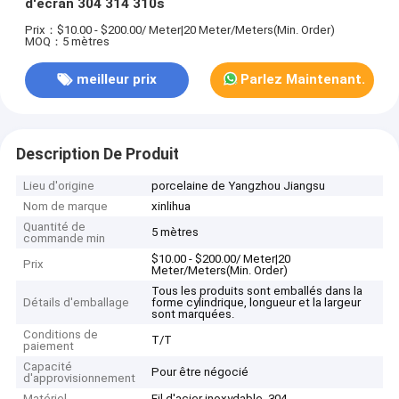
d'écran 304 314 310s
Prix：$10.00 - $200.00/ Meter|20 Meter/Meters(Min. Order)
MOQ：5 mètres
meilleur prix
Parlez Maintenant.
Description De Produit
Lieu d'origine
porcelaine de Yangzhou Jiangsu
Nom de marque
xinlihua
Quantité de
5 mètres
commande min
$10.00 - $200.00/ Meter|20
Prix
Meter/Meters(Min. Order)
Tous les produits sont emballés dans la
Détails d'emballage
forme cylindrique, longueur et la largeur
sont marquées.
Conditions de
T/T
paiement
Capacité
Pour être négocié
d'approvisionnement
Matériel
Fil d'acier inoxydable, 304