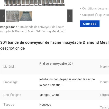
Conditions de paiem
Capacité d'approvis
Contact
Image Grand :
304 bande de conveyeur de l'acier
inoxydable Diamond Mesh Self Furring Metal Lath
304 bande de conveyeur de l'acier inoxydable Diamond Mesh
description de
Fil d'acier inoxydable, 304
Matériel:
Marché
le tube inside+ de papier wodden le sac de
Emballage:
Industr
la boîte +plastic +
Lieu d'origine:
Jiangsu, Chine
Largeu
Type de
Nouveau
Tensio