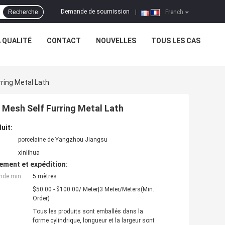
Demande de soumission
Recherche
|
French
 QUALITÉ
CONTACT
NOUVELLES
TOUS LES CAS
ring Metal Lath
 Mesh Self Furring Metal Lath
uit:
porcelaine de Yangzhou Jiangsu
xinlihua
ement et expédition:
nde min:
5 mètres
$50.00 - $100.00/ Meter|3 Meter/Meters(Min.
Order)
Tous les produits sont emballés dans la
forme cylindrique, longueur et la largeur sont