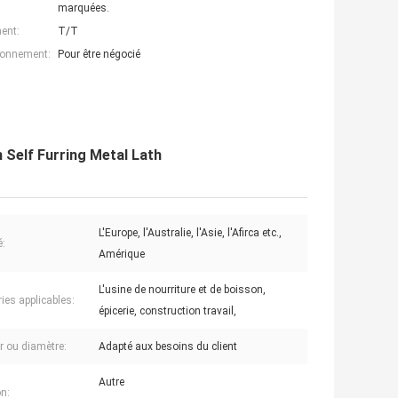
marquées.
ent:
T/T
ionnement:
Pour être négocié
 Self Furring Metal Lath
L'Europe, l'Australie, l'Asie, l'Afirca etc.,
:
Amérique
L'usine de nourriture et de boisson,
ies applicables:
épicerie, construction travail,
r ou diamètre:
Adapté aux besoins du client
Autre
n: