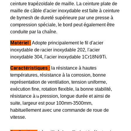
ceinture trapézoïdale de maille. La ceinture plate de
maille de câble d'acier inoxydable est faite à ceinture
de bymesh
de dureté supérieure par une presse à
compression spéciale, le bord peut également être
conduite par la chaîne.
Matériel :
Adopte principalement le fil d'acier
inoxydable de
acier inoxydable
202, l'acier
l'
inoxydable 304, l'acier inoxydable 1Cr18Ni9Ti.
Caractéristiques
:
la résistance
à hautes
températures, résistance à la corrosion, bonne
représentation de ventilation, tension uniforme,
exécution fine, rotation flexible, la bonne stabilité,
résistance à
pression, longue durée et ainsi de
la
Aperçu
suite, largeur est pour 100mm-3500mm,
habituellement avec une commande de roue de
Produits
vitesse.
A propos de nous