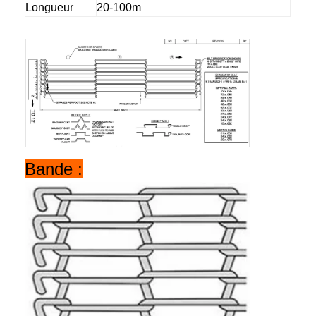
Longueur
20-100m
Bande transporteuse en nid d'abeille
Plat de chaîne de convoyeur
Mesh Belt photovoltaïque solaire
Chaîne Mesh Belt
Ceinture en spirale de congélateur
Oven Conveyor Belt
Bande :