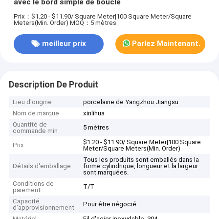
avec le bord simple de boucle
Prix：$1.20 - $11.90/ Square Meter|100 Square Meter/Square
Meters(Min. Order)
MOQ：5 mètres
meilleur prix
Parlez Maintenant.
Description De Produit
Lieu d'origine
porcelaine de Yangzhou Jiangsu
Nom de marque
xinlihua
Quantité de
5 mètres
commande min
$1.20 - $11.90/ Square Meter|100 Square
Prix
Meter/Square Meters(Min. Order)
Tous les produits sont emballés dans la
Détails d'emballage
forme cylindrique, longueur et la largeur
sont marquées.
Conditions de
T/T
paiement
Capacité
Pour être négocié
d'approvisionnement
Matériel
Fil d'acier inoxydable, 304