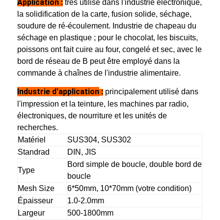
Application :
très utilisé dans l'industrie électronique,
Visite d'usine
la solidification de la carte, fusion solide, séchage,
soudure de ré-écoulement. Industrie de chapeau du
Contrôle de la qualité
séchage en plastique ; pour le chocolat, les biscuits,
poissons ont fait cuire au four, congelé et sec, avec le
Contact
bord de réseau de B peut être employé dans la
commande à chaînes de l'industrie alimentaire.
nouvelles
Industrie d'application
:
principalement utilisé dans
Tous les cas
l'impression et la teinture, les machines par radio,
électroniques, de nourriture et les unités de
recherches.
Ceinture de maille d'acier inoxydable
Matériel
SUS304, SUS302
Standrad
DIN, JIS
Grillage en spirale
Bord simple de boucle, double bord de
Type
boucle
Treillis métallique haute température
Mesh Size
6*50mm, 10*70mm (votre condition)
Épaisseur
1.0-2.0mm
Nourriture Mesh Belt
Largeur
500-1800mm