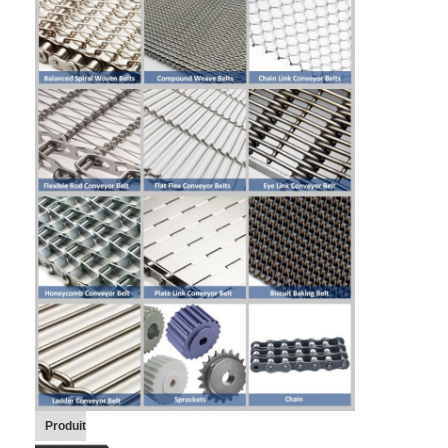
Bande transporteuse en nid d'abeille
Plat de chaîne de convoyeur
Mesh Belt photovoltaïque solaire
Chaîne Mesh Belt
Ceinture en spirale de congélateur
Oven Conveyor Belt
Produit