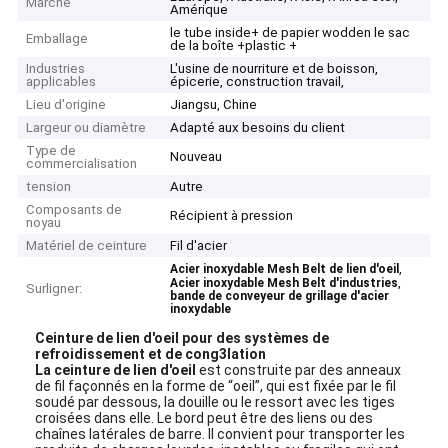
Marché
Amérique
le tube inside+ de papier wodden le sac
Emballage
de la boîte +plastic +
Industries
L'usine de nourriture et de boisson,
applicables
épicerie, construction travail,
Lieu d'origine
Jiangsu, Chine
Largeur ou diamètre
Adapté aux besoins du client
Type de
Nouveau
commercialisation
tension
Autre
Composants de
Récipient à pression
noyau
Matériel de ceinture
Fil d'acier
,
Acier inoxydable Mesh Belt de lien d'oeil
,
Acier inoxydable Mesh Belt d'industries
Surligner:
bande de conveyeur de grillage d'acier
inoxydable
Ceinture de lien d'oeil pour des systèmes de
refroidissement et de cong3lation
La ceinture de lien d'oeil
est construite par des anneaux
de fil façonnés en la forme de “oeil”, qui est fixée par le fil
soudé par dessous, la douille ou le ressort avec les tiges
croisées dans elle. Le bord peut être des liens ou des
chaînes latérales de barre. Il convient pour transporter les