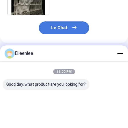
inoxydable
Le Chat
Produits Recommandés
Eileenlee
11:00 PM
Good day, what product are you looking for?
Fil Mesh Belt d'acier
La catégorie
grillage de Mes
inoxydable/ceinture
comestible Diamond
Temperature
Mesh Belt /Wire de
Mesh Steel Mesh
Resistant Chai
fil/bande de
couvre la bande de
fil 316l plat
conveyeur
conveyeur pour le
Meilleur prix
Meilleur prix
Meilleur p