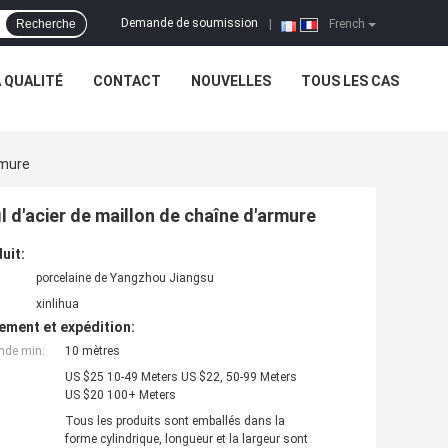
Demande de soumission
Recherche
|
French
 QUALITÉ
CONTACT
NOUVELLES
TOUS LES CAS
rmure
l d'acier de maillon de chaîne d'armure
uit:
porcelaine de Yangzhou Jiangsu
xinlihua
ement et expédition:
nde min:
10 mètres
US $25 10-49 Meters US $22, 50-99 Meters
US $20 100+ Meters
Tous les produits sont emballés dans la
forme cylindrique, longueur et la largeur sont