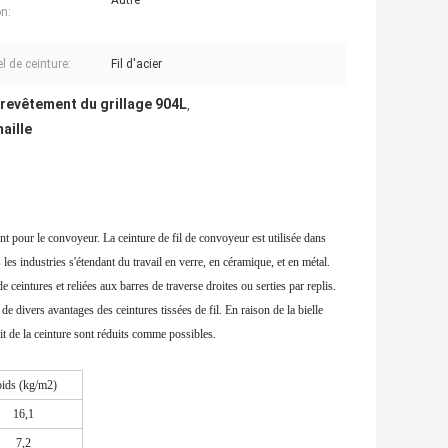
Autre
n:
l de ceinture:
Fil d'acier
revêtement du grillage 904L
,
aille
nt pour le convoyeur. La ceinture de fil de convoyeur est utilisée dans
les industries s'étendant du travail en verre, en céramique, et en métal.
de ceintures et reliées aux barres de traverse droites ou serties par replis.
de divers avantages des ceintures tissées de fil. En raison de la bielle
oit de la ceinture sont réduits comme possibles.
ids (kg/m2)
16,1
7,2