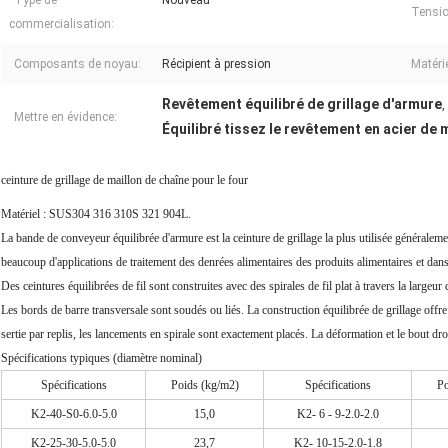
Type de
Nouveau
Tensio
commercialisation:
Composants de noyau:
Récipient à pression
Matérie
Revêtement équilibré de grillage d'armure
,
Mettre en évidence:
Équilibré tissez le revêtement en acier de m
ceinture de grillage de maillon de chaîne pour le four
Matériel : SUS304 316 310S 321 904L.
La bande de conveyeur équilibrée d'armure est la ceinture de grillage la plus utilisée généraleme
beaucoup d'applications de traitement des denrées alimentaires des produits alimentaires et dans 
Des ceintures équilibrées de fil sont construites avec des spirales de fil plat à travers la largeur 
Les bords de barre transversale sont soudés ou liés. La construction équilibrée de grillage offre 
sertie par replis, les lancements en spirale sont exactement placés. La déformation et le bout dr
Spécifications typiques (diamètre nominal)
Spécifications
Poids (kg/m2)
Spécifications
Po
K2-40-S0-6.0-5.0
15,0
K2- 6 - 9-2.0-2.0
K2-25-30-5.0-5.0
23,7
K2- 10-15-2.0-1.8