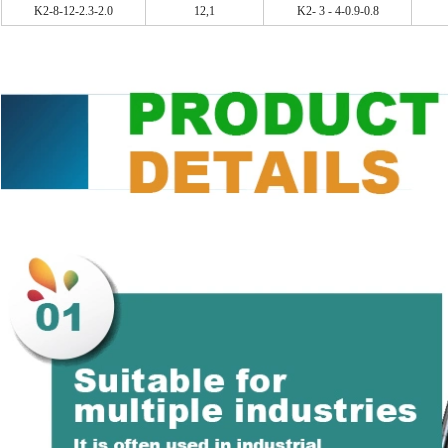
K2-8-12-2.3-2.0
12,1
K2- 3 - 4-0.9-0.8