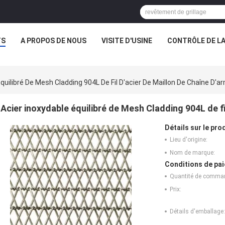
TS
A PROPOS DE NOUS
VISITE D'USINE
CONTRÔLE DE LA
Équilibré De Mesh Cladding 904L De Fil D'acier De Maillon De Chaîne D'a
Acier inoxydable équilibré de Mesh Cladding 904L de fi
Détails sur le prod
Lieu d'origine:
Nom de marque:
Conditions de pai
Quantité de comma
Prix:
Détails d'emballage: