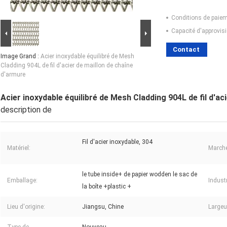
Conditions de paiem
Capacité d'approvis
Contact
Image Grand :
Acier inoxydable équilibré de Mesh
Cladding 904L de fil d'acier de maillon de chaîne
d'armure
Acier inoxydable équilibré de Mesh Cladding 904L de fil d'ac
description de
Fil d'acier inoxydable, 304
Matériel:
Marché
le tube inside+ de papier wodden le sac de
Emballage:
Industr
la boîte +plastic +
Lieu d'origine:
Jiangsu, Chine
Largeu